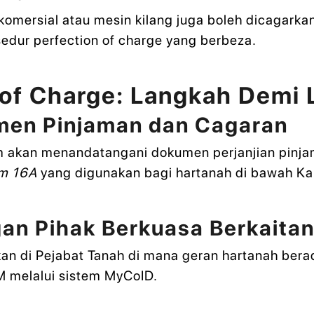
 komersial atau mesin kilang juga boleh dicagarkan
dur perfection of charge yang berbeza.
 of Charge: Langkah Demi
men Pinjaman dan Cagaran
m akan menandatangani dokumen perjanjian pinj
rm 16A
yang digunakan bagi hartanah di bawah K
gan Pihak Berkuasa Berkaita
kan di Pejabat Tanah di mana geran hartanah bera
M melalui sistem MyCoID.