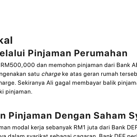
kal
elalui Pinjaman Perumahan
lai RM500,000 dan memohon pinjaman dari Bank 
engenakan satu
charge
ke atas geran rumah terseb
f charge. Sekiranya Ali gagal membayar balik pin
ki pinjaman.
n Pinjaman Dengan Saham Sy
man modal kerja sebanyak RM1 juta dari Bank DEF
ya dalam syarikat sebagai cagaran. Bank DEF perl