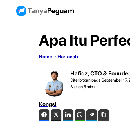
Apa Itu Perf
Home
Hartanah
Hafidz, CTO & Founde
Diterbitkan pada September 17,
Bacaan
5
minit
Kongsi
Facebook
Twitter
LinkedIn
WhatsApp
Telegram
Copy Link