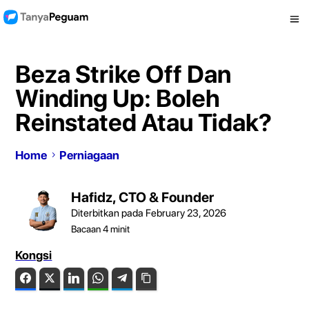
Beza Strike Off Dan
Winding Up: Boleh
Reinstated Atau Tidak?
Home
Perniagaan
Hafidz, CTO & Founder
Diterbitkan pada February 23, 2026
Bacaan
4
minit
Kongsi
Facebook
Twitter
LinkedIn
WhatsApp
Telegram
Copy Link