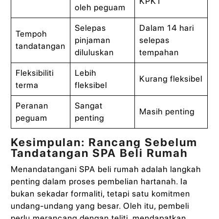
KPKT
oleh peguam
Selepas
Dalam 14 hari
Tempoh
pinjaman
selepas
tandatangan
diluluskan
tempahan
Fleksibiliti
Lebih
Kurang fleksibel
terma
fleksibel
Peranan
Sangat
Masih penting
peguam
penting
Kesimpulan: Rancang Sebelum
Tandatangan SPA Beli Rumah
Menandatangani SPA beli rumah adalah langkah
penting dalam proses pembelian hartanah. Ia
bukan sekadar formaliti, tetapi satu komitmen
undang-undang yang besar. Oleh itu, pembeli
perlu merancang dengan teliti, mendapatkan