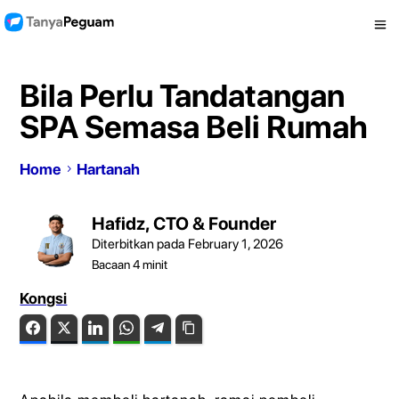
Bila Perlu Tandatangan
SPA Semasa Beli Rumah
Home
Hartanah
Hafidz, CTO & Founder
Diterbitkan pada February 1, 2026
Bacaan
4
minit
Kongsi
Facebook
Twitter
LinkedIn
WhatsApp
Telegram
Copy Link