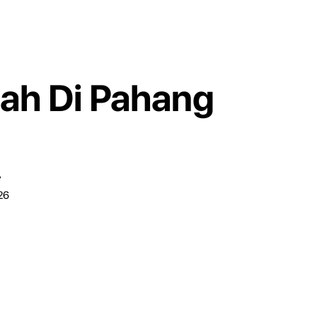
nah Di Pahang
r
26