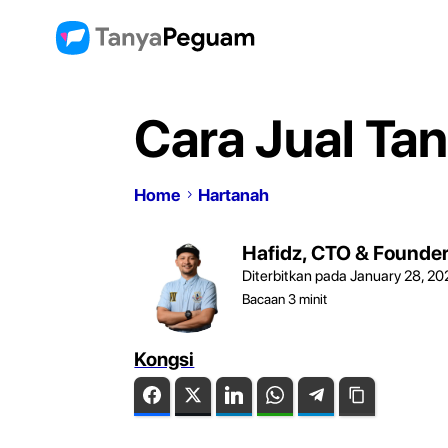
Cara Jual Ta
Home
Hartanah
Hafidz, CTO & Founde
Diterbitkan pada January 28, 20
Bacaan
3
minit
Kongsi
Facebook
Twitter
LinkedIn
WhatsApp
Telegram
Copy Link