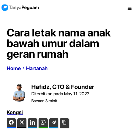
Cara letak nama anak
bawah umur dalam
geran rumah
Home
Hartanah
Hafidz, CTO & Founder
Diterbitkan pada May 11, 2023
Bacaan
3
minit
Kongsi
Facebook
Twitter
LinkedIn
WhatsApp
Telegram
Copy Link