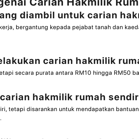
genai Carian Hakmilik Ru
ng diambil untuk carian hak
bekerja, bergantung kepada pejabat tanah dan ka
elakukan carian hakmilik ru
etapi secara purata antara RM10 hingga RM50 bag
carian hakmilik rumah sendi
iri, tetapi disarankan untuk mendapatkan bant
.