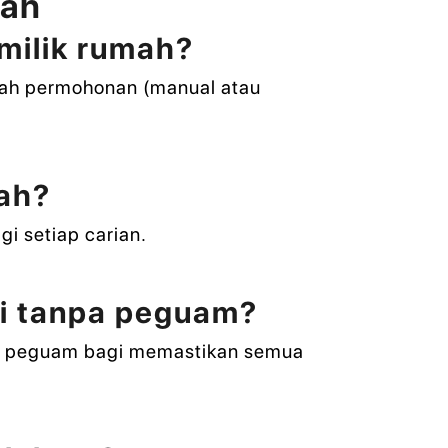
mah
milik rumah?
edah permohonan (manual atau
mah?
i setiap carian.
ri tanpa peguam?
uan peguam bagi memastikan semua