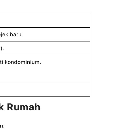
jek baru.
).
ti kondominium.
ik Rumah
n.