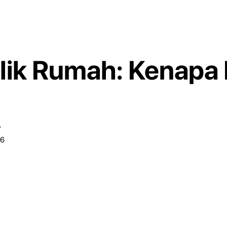
lik Rumah: Kenapa 
r
26