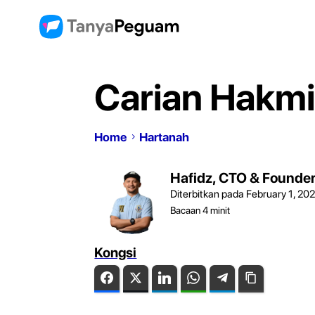
Carian Hakmi
Home
Hartanah
Hafidz, CTO & Founde
Diterbitkan pada February 1, 20
Bacaan
4
minit
Kongsi
Facebook
Twitter
LinkedIn
WhatsApp
Telegram
Copy Link