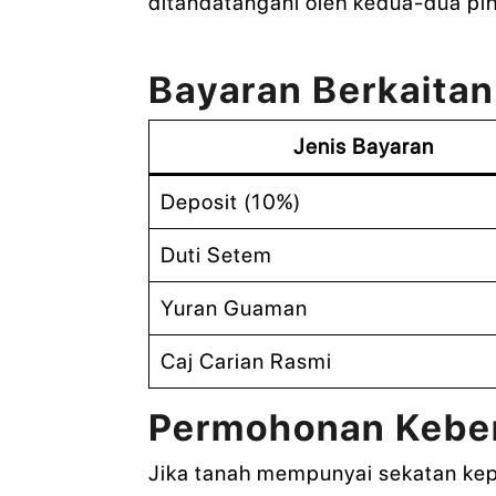
ditandatangani oleh kedua-dua piha
Bayaran Berkaitan
Jenis Bayaran
Deposit (10%)
Duti Setem
Yuran Guaman
Caj Carian Rasmi
Permohonan Keben
Jika tanah mempunyai sekatan kep