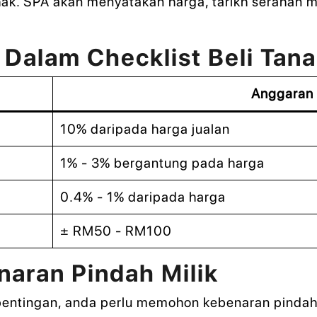
k. SPA akan menyatakan harga, tarikh serahan mil
 Dalam Checklist Beli Tan
Anggaran
10% daripada harga jualan
1% - 3% bergantung pada harga
0.4% - 1% daripada harga
± RM50 - RM100
aran Pindah Milik
entingan, anda perlu memohon kebenaran pindah 