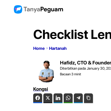
Checklist Len
Home
Hartanah
Hafidz, CTO & Founde
Diterbitkan pada January 30, 2
Bacaan
3
minit
Kongsi
Facebook
Twitter
LinkedIn
WhatsApp
Telegram
Copy Link