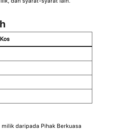
ik, dan syarat-syarat lain.
ah
 Kos
milik daripada Pihak Berkuasa