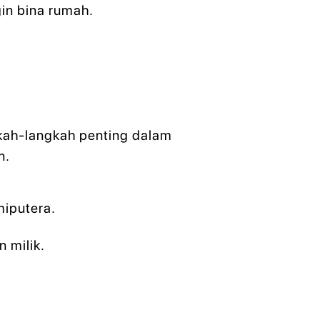
gin bina rumah.
gkah-langkah penting dalam
n.
miputera.
 milik.