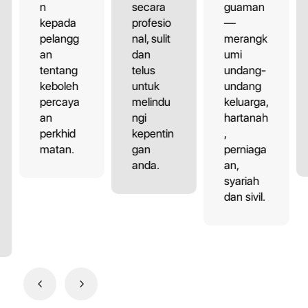
n
secara
guaman
kepada
profesio
—
pelangg
nal, sulit
merangk
an
dan
umi
tentang
telus
undang-
keboleh
untuk
undang
percaya
melindu
keluarga,
an
ngi
hartanah
perkhid
kepentin
,
matan.
gan
perniaga
anda.
an,
syariah
dan sivil.
4
5