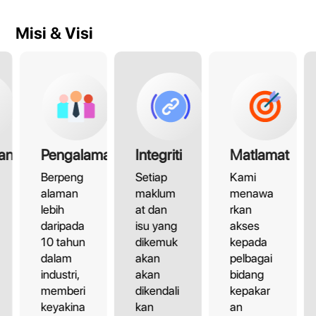
Misi & Visi
an
Pengalaman
Integriti
Matlamat
Berpeng
Setiap
Kami
alaman
maklum
menawa
lebih
at dan
rkan
daripada
isu yang
akses
10 tahun
dikemuk
kepada
dalam
akan
pelbagai
industri,
akan
bidang
memberi
dikendali
kepakar
keyakina
kan
an