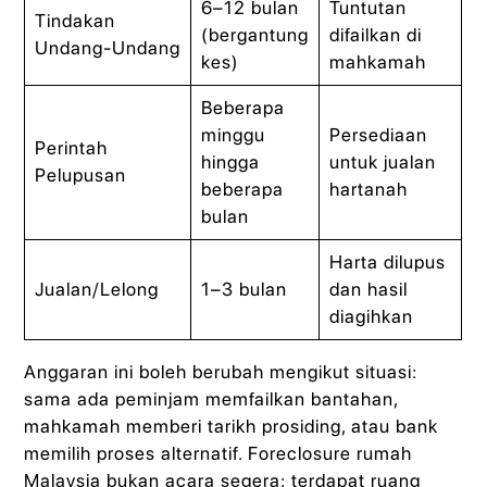
6–12 bulan
Tuntutan
Tindakan
(bergantung
difailkan di
Undang‑Undang
kes)
mahkamah
Beberapa
minggu
Persediaan
Perintah
hingga
untuk jualan
Pelupusan
beberapa
hartanah
bulan
Harta dilupus
Jualan/Lelong
1–3 bulan
dan hasil
diagihkan
Anggaran ini boleh berubah mengikut situasi:
sama ada peminjam memfailkan bantahan,
mahkamah memberi tarikh prosiding, atau bank
memilih proses alternatif. Foreclosure rumah
Malaysia bukan acara segera; terdapat ruang