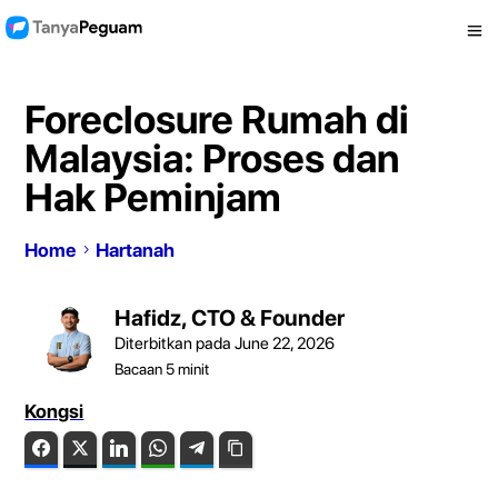
Foreclosure Rumah di
Malaysia: Proses dan
Hak Peminjam
Home
Hartanah
Hafidz, CTO & Founder
Diterbitkan pada June 22, 2026
Bacaan
5
minit
Kongsi
Facebook
Twitter
LinkedIn
WhatsApp
Telegram
Copy Link