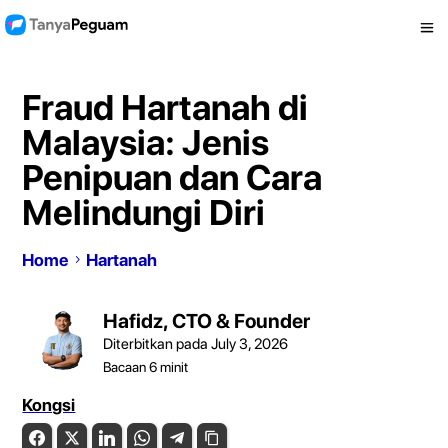
Fraud Hartanah di
Malaysia: Jenis
Penipuan dan Cara
Melindungi Diri
Home
Hartanah
Hafidz, CTO & Founder
Diterbitkan pada July 3, 2026
Bacaan
6
minit
Kongsi
Facebook
Twitter
LinkedIn
WhatsApp
Telegram
Copy Link