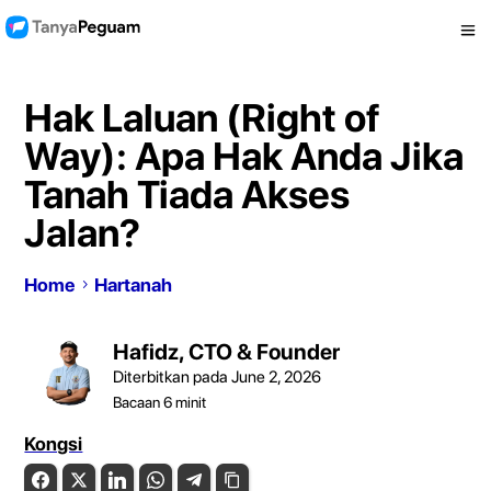
Hak Laluan (Right of
Way): Apa Hak Anda Jika
Tanah Tiada Akses
Jalan?
Home
Hartanah
Hafidz, CTO & Founder
Diterbitkan pada June 2, 2026
Bacaan
6
minit
Kongsi
Facebook
Twitter
LinkedIn
WhatsApp
Telegram
Copy Link