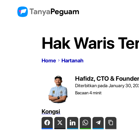
Hak Waris T
Home
Hartanah
Hafidz, CTO & Founde
Diterbitkan pada January 30, 2
Bacaan
4
minit
Kongsi
Facebook
Twitter
LinkedIn
WhatsApp
Telegram
Copy Link