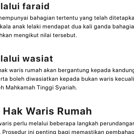
alui faraid
 mempunyai bahagian tertentu yang telah ditetapk
akala anak lelaki mendapat dua kali ganda baha
hkan mengikut nilai tersebut.
alui wasiat
, hak waris rumah akan bergantung kepada kandun
arta boleh diwasiatkan kepada bukan waris kecual
leh Mahkamah Tinggi Syariah.
n Hak Waris Rumah
waris perlu melalui beberapa langkah perundanga
a. Prosedur ini penting bagi memastikan pembahag