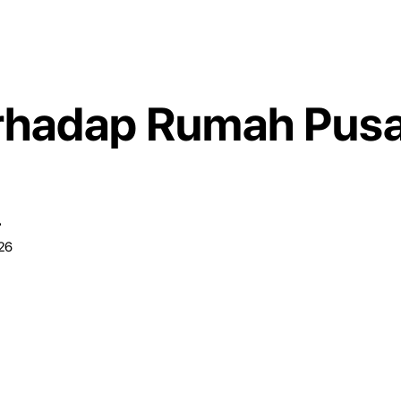
erhadap Rumah Pus
r
026