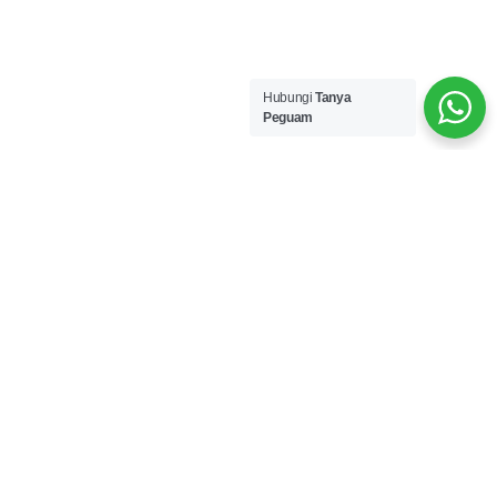
Hubungi
Tanya
Peguam
#TanyaPeguam
4 Langkah mudah untuk khidmat
guaman
1. Isi borang