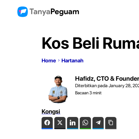
Kos Beli Rum
Home
Hartanah
Hafidz, CTO & Founde
Diterbitkan pada January 28, 20
Bacaan
3
minit
Kongsi
Facebook
Twitter
LinkedIn
WhatsApp
Telegram
Copy Link