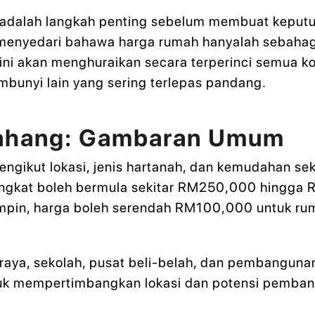
adalah langkah penting sebelum membuat keputu
 menyedari bahawa harga rumah hanyalah sebahag
 ini akan menghuraikan secara terperinci semua k
mbunyi lain yang sering terlepas pandang.
Pahang: Gambaran Umum
gikut lokasi, jenis hartanah, dan kemudahan seke
tingkat boleh bermula sekitar RM250,000 hingg
ompin, harga boleh serendah RM100,000 untuk ru
 raya, sekolah, pusat beli-belah, dan pembanguna
untuk mempertimbangkan lokasi dan potensi pemb