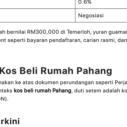
0.6%
Negosiasi
mah bernilai RM300,000 di Temerloh, yuran guam
nt seperti bayaran pendaftaran, carian rasmi, da
 Kos Beli Rumah Pahang
nakan ke atas dokumen perundangan seperti Perja
onteks
kos beli rumah Pahang
, duti setem adalah k
DN).
rkini