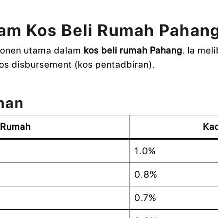
am Kos Beli Rumah Pahan
ponen utama dalam
kos beli rumah Pahang
. Ia mel
s disbursement (kos pentadbiran).
man
a Rumah
Ka
1.0%
0.8%
0.7%