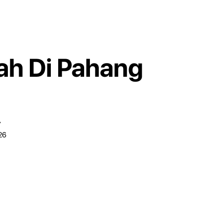
ah Di Pahang
r
26