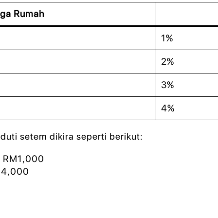
rga Rumah
1%
2%
3%
4%
ti setem dikira seperti berikut:
= RM1,000
M4,000