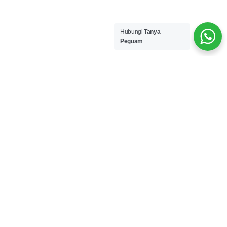
Hubungi
Tanya
Peguam
#TanyaPeguam
4 Langkah mudah untuk khidmat