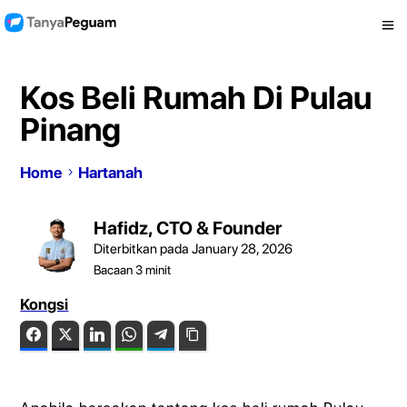
Kos Beli Rumah Di Pulau
Pinang
Home
Hartanah
Hafidz, CTO & Founder
Diterbitkan pada January 28, 2026
Bacaan
3
minit
Kongsi
Facebook
Twitter
LinkedIn
WhatsApp
Telegram
Copy Link