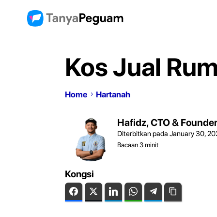
Kos Jual Rum
Home
Hartanah
Hafidz, CTO & Founde
Diterbitkan pada January 30, 2
Bacaan
3
minit
Kongsi
Facebook
Twitter
LinkedIn
WhatsApp
Telegram
Copy Link