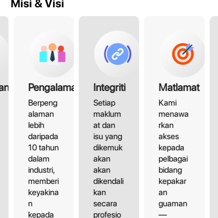
Misi & Visi
an
Pengalaman
Integriti
Matlamat
Berpeng
Setiap
Kami
alaman
maklum
menawa
lebih
at dan
rkan
daripada
isu yang
akses
10 tahun
dikemuk
kepada
dalam
akan
pelbagai
industri,
akan
bidang
memberi
dikendali
kepakar
keyakina
kan
an
n
secara
guaman
kepada
profesio
—