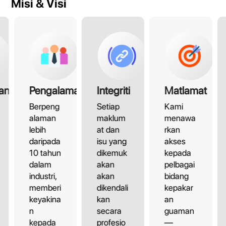
Misi & Visi
an
Pengalaman
Integriti
Matlamat
Berpeng
Setiap
Kami
alaman
maklum
menawa
lebih
at dan
rkan
daripada
isu yang
akses
10 tahun
dikemuk
kepada
dalam
akan
pelbagai
industri,
akan
bidang
memberi
dikendali
kepakar
keyakina
kan
an
n
secara
guaman
kepada
profesio
—