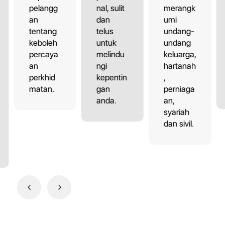
pelangg
nal, sulit
merangk
an
dan
umi
tentang
telus
undang-
keboleh
untuk
undang
percaya
melindu
keluarga,
an
ngi
hartanah
perkhid
kepentin
,
matan.
gan
perniaga
anda.
an,
syariah
dan sivil.
4
5