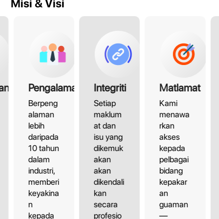
Misi & Visi
an
Pengalaman
Integriti
Matlamat
Berpeng
Setiap
Kami
alaman
maklum
menawa
lebih
at dan
rkan
daripada
isu yang
akses
10 tahun
dikemuk
kepada
dalam
akan
pelbagai
industri,
akan
bidang
memberi
dikendali
kepakar
keyakina
kan
an
n
secara
guaman
kepada
profesio
—