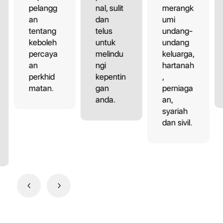
pelangg
nal, sulit
merangk
an
dan
umi
tentang
telus
undang-
keboleh
untuk
undang
percaya
melindu
keluarga,
an
ngi
hartanah
perkhid
kepentin
,
matan.
gan
perniaga
anda.
an,
syariah
dan sivil.
4
5