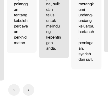
pelangg
nal, sulit
merangk
an
dan
umi
tentang
telus
undang-
keboleh
untuk
undang
percaya
melindu
keluarga,
an
ngi
hartanah
perkhid
kepentin
,
matan.
gan
perniaga
anda.
an,
syariah
dan sivil.
4
5