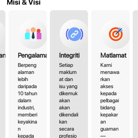
Misi & Visi
an
Pengalaman
Integriti
Matlamat
Berpeng
Setiap
Kami
alaman
maklum
menawa
lebih
at dan
rkan
daripada
isu yang
akses
10 tahun
dikemuk
kepada
dalam
akan
pelbagai
industri,
akan
bidang
memberi
dikendali
kepakar
keyakina
kan
an
n
secara
guaman
kepada
profesio
—