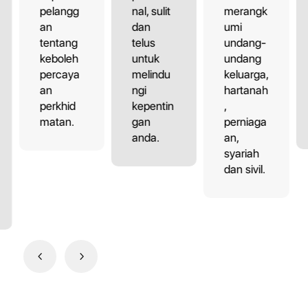
pelangg
nal, sulit
merangk
an
dan
umi
tentang
telus
undang-
keboleh
untuk
undang
percaya
melindu
keluarga,
an
ngi
hartanah
perkhid
kepentin
,
matan.
gan
perniaga
anda.
an,
syariah
dan sivil.
4
5