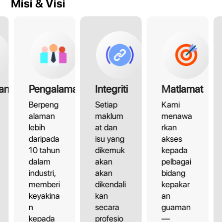
Misi & Visi
an
Pengalaman
Integriti
Matlamat
Berpeng
Setiap
Kami
alaman
maklum
menawa
lebih
at dan
rkan
daripada
isu yang
akses
10 tahun
dikemuk
kepada
dalam
akan
pelbagai
industri,
akan
bidang
memberi
dikendali
kepakar
keyakina
kan
an
n
secara
guaman
kepada
profesio
—