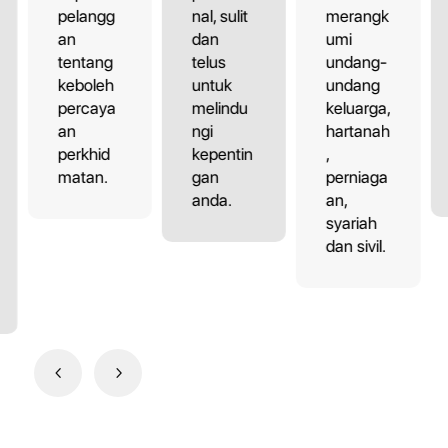
pelangg
nal, sulit
merangk
an
dan
umi
tentang
telus
undang-
keboleh
untuk
undang
percaya
melindu
keluarga,
an
ngi
hartanah
perkhid
kepentin
,
matan.
gan
perniaga
anda.
an,
syariah
dan sivil.
4
5