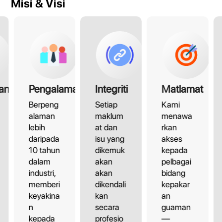
Misi & Visi
an
Pengalaman
Integriti
Matlamat
Berpeng
Setiap
Kami
alaman
maklum
menawa
lebih
at dan
rkan
daripada
isu yang
akses
10 tahun
dikemuk
kepada
dalam
akan
pelbagai
industri,
akan
bidang
memberi
dikendali
kepakar
keyakina
kan
an
n
secara
guaman
kepada
profesio
—