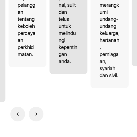
pelangg
nal, sulit
merangk
an
dan
umi
tentang
telus
undang-
keboleh
untuk
undang
percaya
melindu
keluarga,
an
ngi
hartanah
perkhid
kepentin
,
matan.
gan
perniaga
anda.
an,
syariah
dan sivil.
4
5