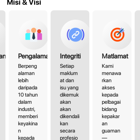
Misi & Visi
an
Pengalaman
Integriti
Matlamat
Berpeng
Setiap
Kami
alaman
maklum
menawa
lebih
at dan
rkan
daripada
isu yang
akses
10 tahun
dikemuk
kepada
dalam
akan
pelbagai
industri,
akan
bidang
memberi
dikendali
kepakar
keyakina
kan
an
n
secara
guaman
kepada
profesio
—