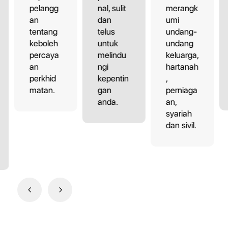
pelangg
nal, sulit
merangk
an
dan
umi
tentang
telus
undang-
keboleh
untuk
undang
percaya
melindu
keluarga,
an
ngi
hartanah
perkhid
kepentin
,
matan.
gan
perniaga
anda.
an,
syariah
dan sivil.
4
5