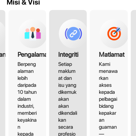
Misi & Visi
an
Pengalaman
Integriti
Matlamat
Berpeng
Setiap
Kami
alaman
maklum
menawa
lebih
at dan
rkan
daripada
isu yang
akses
10 tahun
dikemuk
kepada
dalam
akan
pelbagai
industri,
akan
bidang
memberi
dikendali
kepakar
keyakina
kan
an
n
secara
guaman
kepada
profesio
—