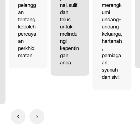
pelangg
nal, sulit
merangk
an
dan
umi
tentang
telus
undang-
keboleh
untuk
undang
percaya
melindu
keluarga,
an
ngi
hartanah
perkhid
kepentin
,
matan.
gan
perniaga
anda.
an,
syariah
dan sivil.
4
5