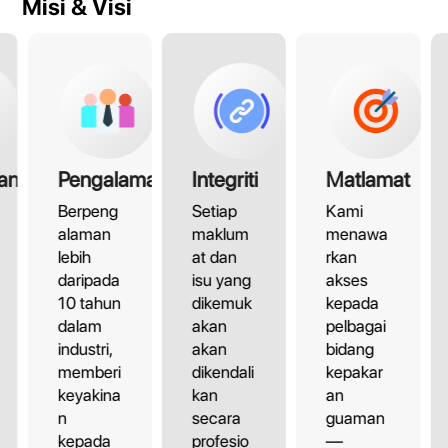
Misi & Visi
an
Pengalaman
Integriti
Matlamat
Berpeng
Setiap
Kami
alaman
maklum
menawa
lebih
at dan
rkan
daripada
isu yang
akses
10 tahun
dikemuk
kepada
dalam
akan
pelbagai
industri,
akan
bidang
memberi
dikendali
kepakar
keyakina
kan
an
n
secara
guaman
kepada
profesio
—