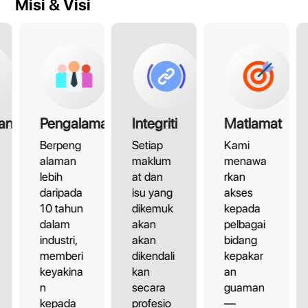
Misi & Visi
an
Pengalaman
Integriti
Matlamat
Berpeng
Setiap
Kami
alaman
maklum
menawa
lebih
at dan
rkan
daripada
isu yang
akses
10 tahun
dikemuk
kepada
dalam
akan
pelbagai
industri,
akan
bidang
memberi
dikendali
kepakar
keyakina
kan
an
n
secara
guaman
kepada
profesio
—