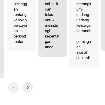
pelangg
nal, sulit
merangk
an
dan
umi
tentang
telus
undang-
keboleh
untuk
undang
percaya
melindu
keluarga,
an
ngi
hartanah
perkhid
kepentin
,
matan.
gan
perniaga
anda.
an,
syariah
dan sivil.
4
5