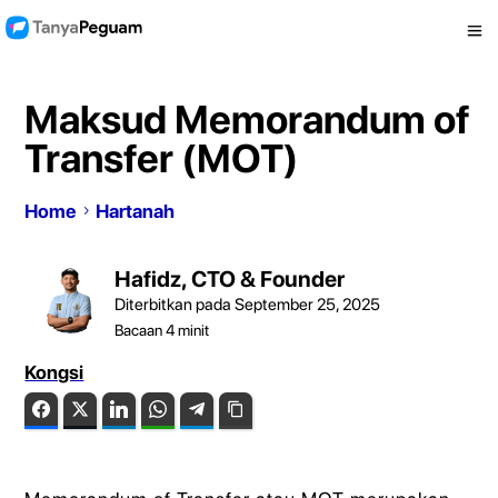
Maksud Memorandum of
Transfer (MOT)
Home
Hartanah
Hafidz, CTO & Founder
Diterbitkan pada September 25, 2025
Bacaan
4
minit
Kongsi
Facebook
Twitter
LinkedIn
WhatsApp
Telegram
Copy Link