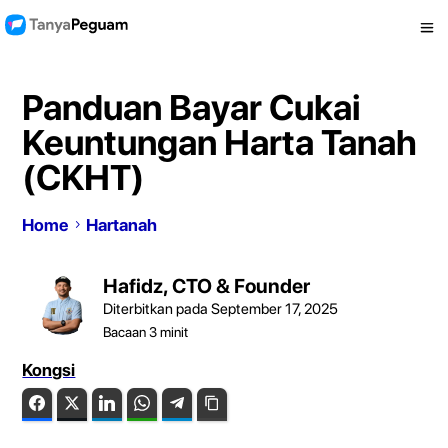
Panduan Bayar Cukai
Keuntungan Harta Tanah
(CKHT)
Home
Hartanah
Hafidz, CTO & Founder
Diterbitkan pada September 17, 2025
Bacaan
3
minit
Kongsi
Facebook
Twitter
LinkedIn
WhatsApp
Telegram
Copy Link