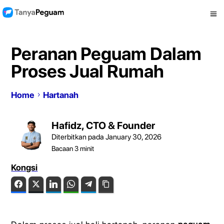
Peranan Peguam Dalam
Proses Jual Rumah
Home
Hartanah
Hafidz, CTO & Founder
Diterbitkan pada January 30, 2026
Bacaan
3
minit
Kongsi
Facebook
Twitter
LinkedIn
WhatsApp
Telegram
Copy Link