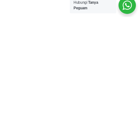
Hubungi
Tanya
Peguam
#TanyaPeguam
4 Langkah mudah untuk khidmat
guaman
1. Isi borang
Isi borang atas talian.
2. Khidmat nasihat