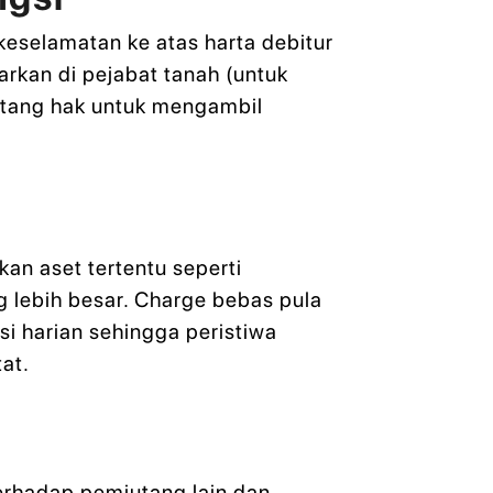
keselamatan ke atas harta debitur
rkan di pejabat tanah (untuk
miutang hak untuk mengambil
an aset tertentu seperti
lebih besar. Charge bebas pula
i harian sehingga peristiwa
tat.
erhadap pemiutang lain dan