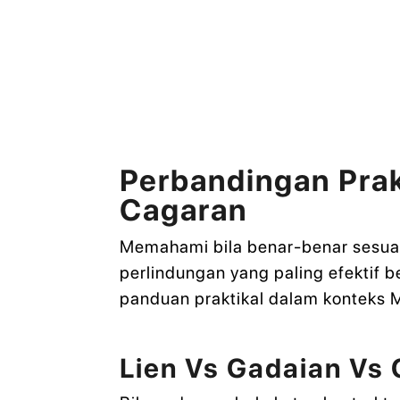
Perbandingan Prak
Cagaran
Memahami bila benar-benar sesua
perlindungan yang paling efektif b
panduan praktikal dalam konteks M
Lien Vs Gadaian Vs