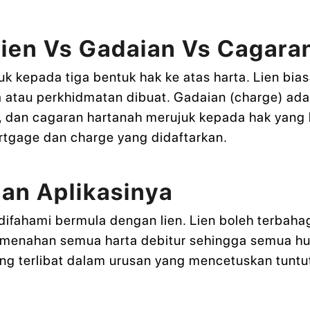
 Lien Vs Gadaian Vs Cagara
uk kepada tiga bentuk hak ke atas harta. Lien b
 atau perkhidmatan dibuat. Gadaian (charge) adal
, dan cagaran hartanah merujuk kepada hak yang kh
tgage dan charge yang didaftarkan.
Dan Aplikasinya
difahami bermula dengan lien. Lien boleh terbaha
enahan semua harta debitur sehingga semua hut
ang terlibat dalam urusan yang mencetuskan tuntu