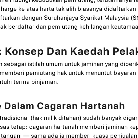
charge ke atas harta tak alih biasanya didaftarkan
daftarkan dengan Suruhanjaya Syarikat Malaysia (
ak berdaftar dan pemiutang kehilangan keutamaa
: Konsep Dan Kaedah Pela
 sebagai istilah umum untuk jaminan yang diberika
 memberi pemiutang hak untuk menuntut bayaran m
atuhi terma pinjaman.
e Dalam Cagaran Hartanah
radisional (hak milik ditahan) sudah banyak digan
sas tetap: cagaran hartanah memberi jaminan ke
atangani — sama ada ia memberi kuasa penjualan