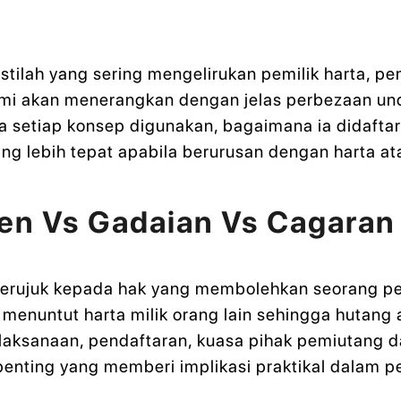
 istilah yang sering mengelirukan pemilik harta, 
kami akan menerangkan dengan jelas perbezaan un
la setiap konsep digunakan, bagaimana ia didafta
g lebih tepat apabila berurusan dengan harta at
en Vs Gadaian Vs Cagaran
n merujuk kepada hak yang membolehkan seorang p
nuntut harta milik orang lain sehingga hutang ata
aksanaan, pendaftaran, kuasa pihak pemiutang da
enting yang memberi implikasi praktikal dalam p