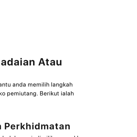
Gadaian Atau
antu anda memilih langkah
iko pemiutang. Berikut ialah
n Perkhidmatan