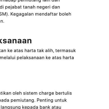
 di pejabat tanah negeri dan
SSM). Kegagalan mendaftar boleh
n.
ksanaan
n ke atas harta tak alih, termasuk
elalui pelaksanaan ke atas harta
tikan oleh sistem charge bertulis
pada pemiutang. Penting untuk
 langsung kepada bank atau