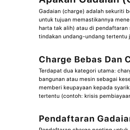
Gadaian (charge) adalah sekuriti 
untuk tujuan memastikannya mener
harta tak alih) atau di pendaftara
tindakan undang-undang tertentu j
Charge Bebas Dan 
Terdapat dua kategori utama: char
bangunan atau mesin sebagai kes
memberi keupayaan kepada syarika
tertentu (contoh: krisis pembiayaa
Pendaftaran Gadaia
Pendaftaran charge penting untuk