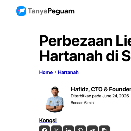
Perbezaan Li
Hartanah di 
Home
Hartanah
Hafidz, CTO & Founde
Diterbitkan pada June 24, 2026
Bacaan
6
minit
Kongsi
Facebook
Twitter
LinkedIn
WhatsApp
Telegram
Copy Link