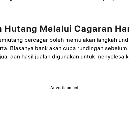
n Hutang Melalui Cagaran Ha
pemiutang bercagar boleh memulakan langkah un
harta. Biasanya bank akan cuba rundingan sebelu
jual dan hasil jualan digunakan untuk menyelesa
Advertisement