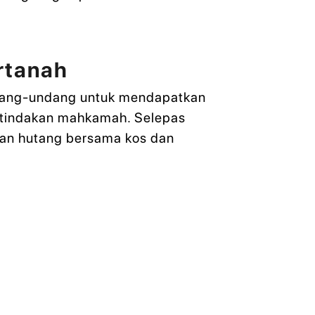
rtanah
dang-undang untuk mendapatkan
m tindakan mahkamah. Selepas
ikan hutang bersama kos dan