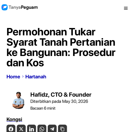
Permohonan Tukar
Syarat Tanah Pertanian
ke Bangunan: Prosedur
dan Kos
Home
Hartanah
Hafidz, CTO & Founder
Diterbitkan pada May 30, 2026
Bacaan
6
minit
Kongsi
Facebook
Twitter
LinkedIn
WhatsApp
Telegram
Copy Link