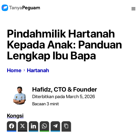
Pindahmilik Hartanah
Kepada Anak: Panduan
Lengkap Ibu Bapa
Home
Hartanah
Hafidz, CTO & Founder
Diterbitkan pada March 5, 2026
Bacaan
3
minit
Kongsi
Facebook
Twitter
LinkedIn
WhatsApp
Telegram
Copy Link