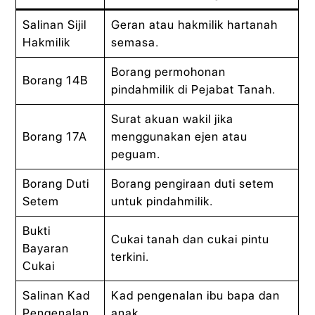
Salinan Sijil
Geran atau hakmilik hartanah
Hakmilik
semasa.
Borang permohonan
Borang 14B
pindahmilik di Pejabat Tanah.
Surat akuan wakil jika
Borang 17A
menggunakan ejen atau
peguam.
Borang Duti
Borang pengiraan duti setem
Setem
untuk pindahmilik.
Bukti
Cukai tanah dan cukai pintu
Bayaran
terkini.
Cukai
Salinan Kad
Kad pengenalan ibu bapa dan
Pengenalan
anak.