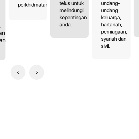
undang-
telus untuk
perkhidmatan.
undang
melindungi
keluarga,
kepentingan
hartanah,
anda.
,
perniagaan,
an,
syariah dan
dan
sivil.
4
5