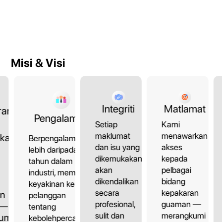
Misi & Visi
Matlamat
Integriti
ran
Pengalaman
Kami
Setiap
menawarkan
maklumat
kan
Berpengalaman
akses
dan isu yang
lebih daripada 10
kepada
dikemukakan
tahun dalam
pelbagai
akan
industri, memberi
bidang
dikendalikan
keyakinan kepada
kepakaran
secara
an
pelanggan
guaman —
profesional,
 —
tentang
merangkumi
sulit dan
umi
kebolehpercayaan