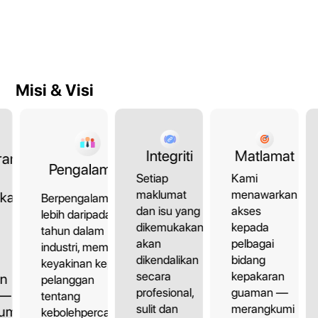
Misi & Visi
Matlamat
Integriti
ran
Pengalaman
Kami
Setiap
menawarkan
maklumat
kan
Berpengalaman
akses
dan isu yang
lebih daripada 10
kepada
dikemukakan
tahun dalam
pelbagai
akan
industri, memberi
bidang
dikendalikan
keyakinan kepada
kepakaran
secara
an
pelanggan
guaman —
profesional,
 —
tentang
merangkumi
sulit dan
umi
kebolehpercayaan