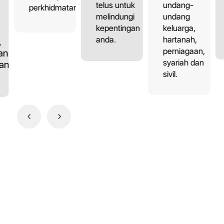
undang-
telus untuk
perkhidmatan.
undang
melindungi
keluarga,
kepentingan
hartanah,
anda.
,
perniagaan,
an,
syariah dan
dan
sivil.
4
5