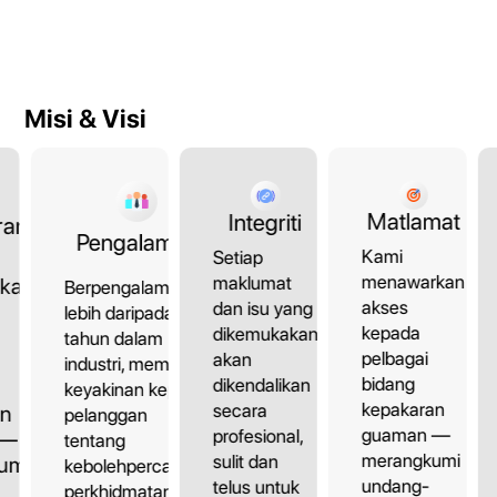
Misi & Visi
Matlamat
Integriti
ran
Pengalaman
Kami
Setiap
menawarkan
maklumat
kan
Berpengalaman
akses
dan isu yang
lebih daripada 10
kepada
dikemukakan
tahun dalam
pelbagai
akan
industri, memberi
bidang
dikendalikan
keyakinan kepada
kepakaran
secara
an
pelanggan
guaman —
profesional,
 —
tentang
merangkumi
sulit dan
umi
kebolehpercayaan
undang-
telus untuk
perkhidmatan.