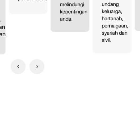
undang
melindungi
keluarga,
kepentingan
hartanah,
anda.
,
perniagaan,
an,
syariah dan
dan
sivil.
4
5