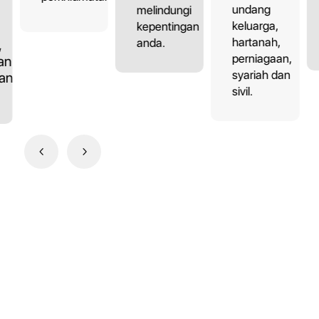
undang
melindungi
keluarga,
kepentingan
hartanah,
anda.
,
perniagaan,
an,
syariah dan
dan
sivil.
4
5