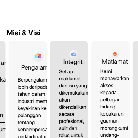
Misi & Visi
Matlamat
Integriti
ran
Pengalaman
Kami
Setiap
menawarkan
maklumat
kan
Berpengalaman
akses
dan isu yang
lebih daripada 10
kepada
dikemukakan
tahun dalam
pelbagai
akan
industri, memberi
bidang
dikendalikan
keyakinan kepada
kepakaran
secara
an
pelanggan
guaman —
profesional,
 —
tentang
merangkumi
sulit dan
umi
kebolehpercayaan
undang-
telus untuk
perkhidmatan.