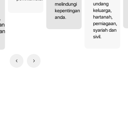
undang
melindungi
keluarga,
kepentingan
hartanah,
anda.
,
perniagaan,
an,
syariah dan
dan
sivil.
4
5