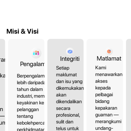
Misi & Visi
Matlamat
Integriti
ran
Pengalaman
Kami
Setiap
menawarkan
maklumat
kan
Berpengalaman
akses
dan isu yang
lebih daripada 10
kepada
dikemukakan
tahun dalam
pelbagai
akan
industri, memberi
bidang
dikendalikan
keyakinan kepada
kepakaran
secara
an
pelanggan
guaman —
profesional,
 —
tentang
merangkumi
sulit dan
umi
kebolehpercayaan
undang-
telus untuk
perkhidmatan.