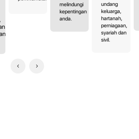
undang
melindungi
keluarga,
kepentingan
hartanah,
anda.
,
perniagaan,
an,
syariah dan
dan
sivil.
4
5