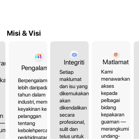
Misi & Visi
Matlamat
Integriti
ran
Pengalaman
Kami
Setiap
menawarkan
maklumat
kan
Berpengalaman
akses
dan isu yang
lebih daripada 10
kepada
dikemukakan
tahun dalam
pelbagai
akan
industri, memberi
bidang
dikendalikan
keyakinan kepada
kepakaran
secara
an
pelanggan
guaman —
profesional,
 —
tentang
merangkumi
sulit dan
umi
kebolehpercayaan
undang-
telus untuk
perkhidmatan.