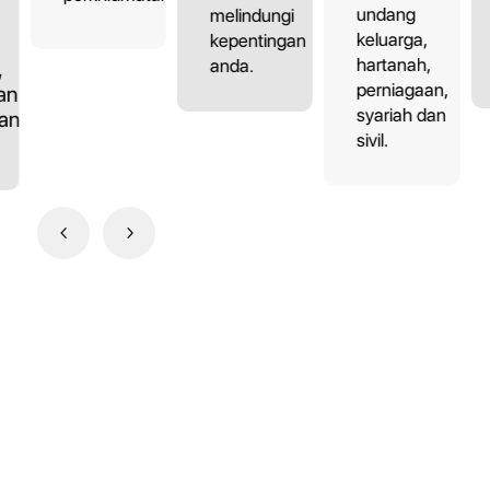
undang
melindungi
keluarga,
kepentingan
hartanah,
anda.
,
perniagaan,
an,
syariah dan
dan
sivil.
4
5