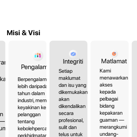
Misi & Visi
Matlamat
Integriti
ran
Pengalaman
Kami
Setiap
menawarkan
maklumat
kan
Berpengalaman
akses
dan isu yang
lebih daripada 10
kepada
dikemukakan
tahun dalam
pelbagai
akan
industri, memberi
bidang
dikendalikan
keyakinan kepada
kepakaran
secara
an
pelanggan
guaman —
profesional,
 —
tentang
merangkumi
sulit dan
umi
kebolehpercayaan
undang-
telus untuk
perkhidmatan.