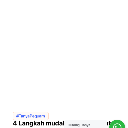
#TanyaPeguam
4 Langkah mudah untuk khidmat
Hubungi
Tanya