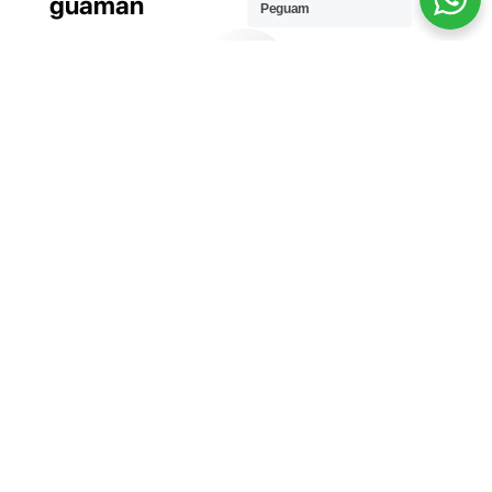
guaman
Peguam
1. Isi borang
Isi borang atas talian.
2. Khidmat nasihat
Peguam akan
menghubungi anda
dan memberikan
khidmat nasihat awal.