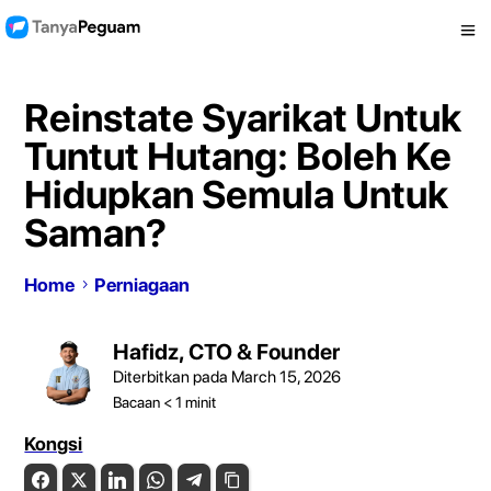
Reinstate Syarikat Untuk
Tuntut Hutang: Boleh Ke
Hidupkan Semula Untuk
Saman?
Home
Perniagaan
Hafidz, CTO & Founder
Diterbitkan pada March 15, 2026
Bacaan
< 1
minit
Kongsi
Facebook
Twitter
LinkedIn
WhatsApp
Telegram
Copy Link