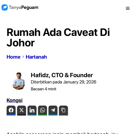
Rumah Ada Caveat Di
Johor
Home
Hartanah
Hafidz, CTO & Founder
Diterbitkan pada January 29, 2026
Bacaan
4
minit
Kongsi
Facebook
Twitter
LinkedIn
WhatsApp
Telegram
Copy Link