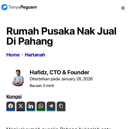
Rumah Pusaka Nak Jual
Di Pahang
Home
Hartanah
Hafidz, CTO & Founder
Diterbitkan pada January 28, 2026
Bacaan
3
minit
Kongsi
Facebook
Twitter
LinkedIn
WhatsApp
Telegram
Copy Link