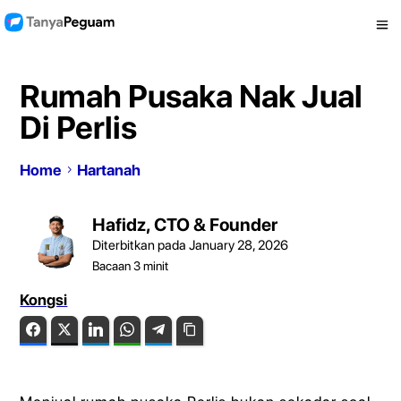
Rumah Pusaka Nak Jual
Di Perlis
Home
Hartanah
Hafidz, CTO & Founder
Diterbitkan pada January 28, 2026
Bacaan
3
minit
Kongsi
Facebook
Twitter
LinkedIn
WhatsApp
Telegram
Copy Link