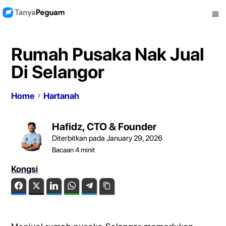
Rumah Pusaka Nak Jual
Di Selangor
Home
Hartanah
Hafidz, CTO & Founder
Diterbitkan pada January 29, 2026
Bacaan
4
minit
Kongsi
Facebook
Twitter
LinkedIn
WhatsApp
Telegram
Copy Link