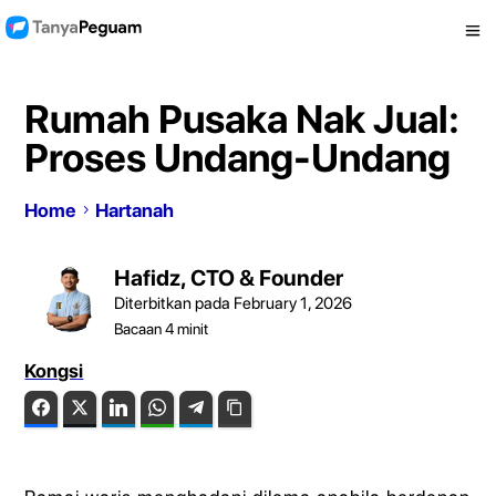
Rumah Pusaka Nak Jual:
Proses Undang-Undang
Home
Hartanah
Hafidz, CTO & Founder
Diterbitkan pada February 1, 2026
Bacaan
4
minit
Kongsi
Facebook
Twitter
LinkedIn
WhatsApp
Telegram
Copy Link