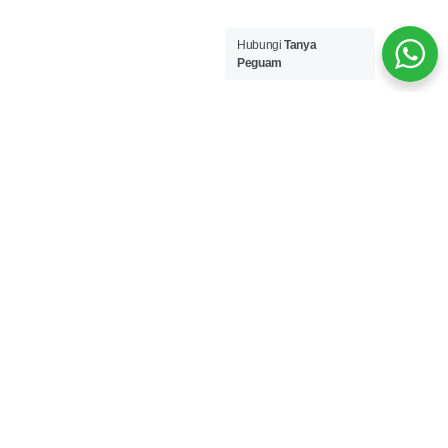
Hubungi
Tanya
Peguam
#TanyaPeguam
4 Langkah mudah untuk khidmat
guaman