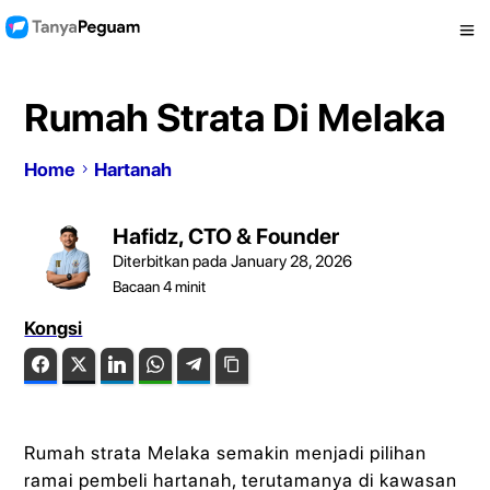
Rumah Strata Di Melaka
Home
Hartanah
Hafidz, CTO & Founder
Diterbitkan pada January 28, 2026
Bacaan
4
minit
Kongsi
Facebook
Twitter
LinkedIn
WhatsApp
Telegram
Copy Link
Rumah strata Melaka semakin menjadi pilihan
ramai pembeli hartanah, terutamanya di kawasan