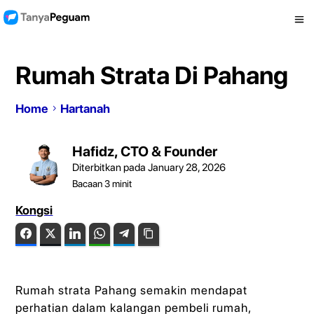
Rumah Strata Di Pahang
Home
Hartanah
Hafidz, CTO & Founder
Diterbitkan pada January 28, 2026
Bacaan
3
minit
Kongsi
Facebook
Twitter
LinkedIn
WhatsApp
Telegram
Copy Link
Rumah strata Pahang semakin mendapat
perhatian dalam kalangan pembeli rumah,