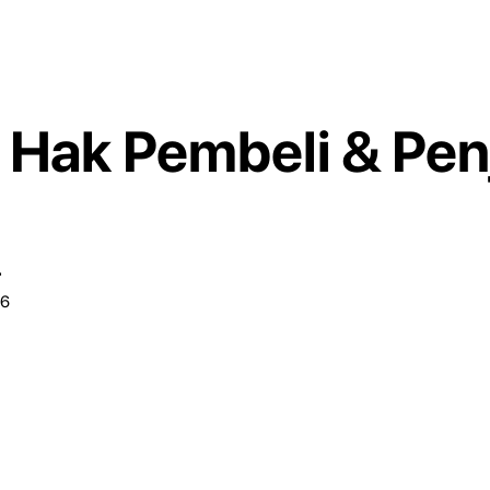
: Hak Pembeli & Pen
r
26