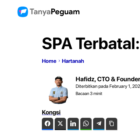
SPA Terbatal
Home
Hartanah
Hafidz, CTO & Founde
Diterbitkan pada February 1, 20
Bacaan
3
minit
Kongsi
Facebook
Twitter
LinkedIn
WhatsApp
Telegram
Copy Link