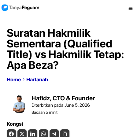
Suratan Hakmilik
Sementara (Qualified
Title) vs Hakmilik Tetap:
Apa Beza?
Home
Hartanah
Hafidz, CTO & Founder
Diterbitkan pada June 5, 2026
Bacaan
5
minit
Kongsi
Facebook
Twitter
LinkedIn
WhatsApp
Telegram
Copy Link