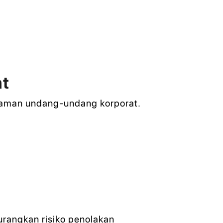
nt
ahaman undang-undang korporat.
urangkan risiko penolakan