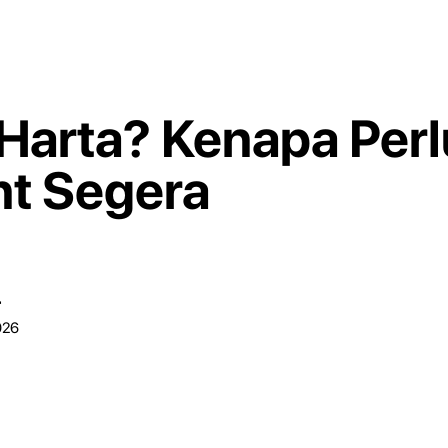
 Harta? Kenapa Perl
nt Segera
r
026