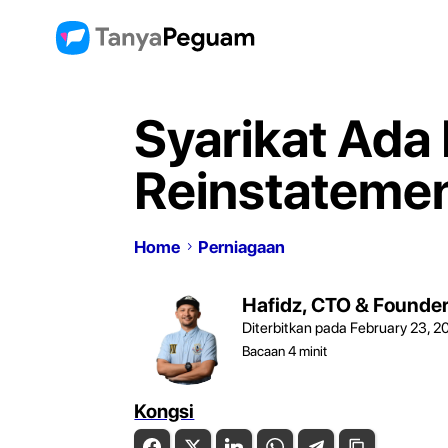
Syarikat Ada
Reinstateme
Home
Perniagaan
Hafidz, CTO & Founde
Diterbitkan pada February 23, 2
Bacaan
4
minit
Kongsi
Facebook
Twitter
LinkedIn
WhatsApp
Telegram
Copy Link