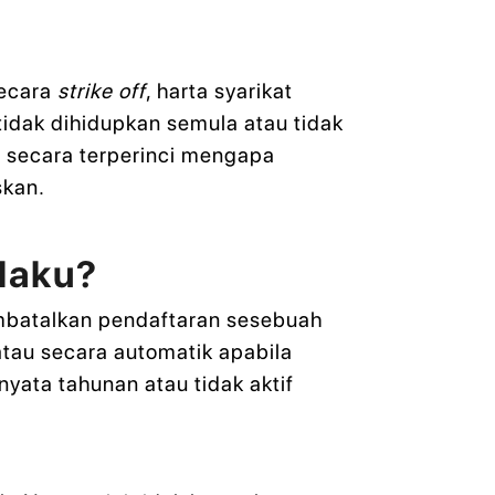
secara
strike off
, harta syarikat
t tidak dihidupkan semula atau tidak
an secara terperinci mengapa
skan.
laku?
embatalkan pendaftaran sesebuah
 atau secara automatik apabila
ata tahunan atau tidak aktif